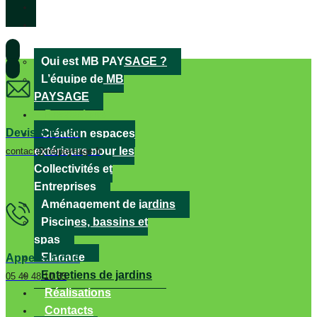
Accueil
La
société
Qui est MB PAYSAGE ?
L’équipe de MB
PAYSAGE
Prestations
Devis & Email
Création espaces
extérieurs pour les
contact@mbpaysage.fr
Collectivités et
Entreprises
Aménagement de jardins
Piscines, bassins et
spas
Elagage
Appelez nous
Entretiens de jardins
05 49 48 10 35
Réalisations
Contacts