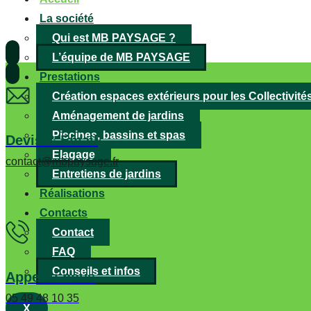
La société
Qui est MB PAYSAGE ?
L’équipe de MB PAYSAGE
Prestations
Création espaces extérieurs pour les Collectivité
Aménagement de jardins
Piscines, bassins et spas
Devis & Email
Elagage
contact@mbpaysage.fr
Entretiens de jardins
Réalisations
Contacts
Contact
FAQ
Conseils et infos
Appelez nous
05 49 48 10 35
X