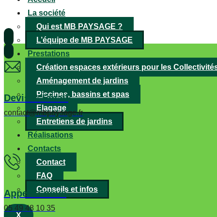
La société
Qui est MB PAYSAGE ?
L’équipe de MB PAYSAGE
Prestations
Création espaces extérieurs pour les Collectivité
Aménagement de jardins
Piscines, bassins et spas
Devis & Email
Elagage
contact@mbpaysage.fr
Entretiens de jardins
Réalisations
Contacts
Contact
FAQ
Conseils et infos
Appelez nous
05 49 48 10 35
X