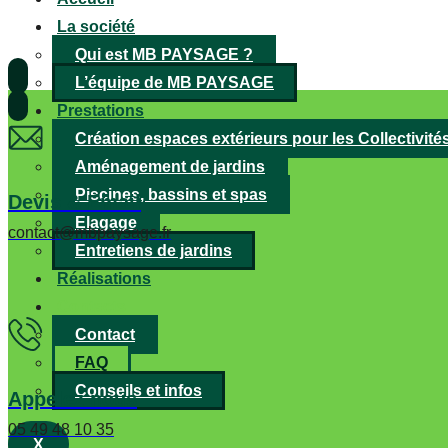
La société
Qui est MB PAYSAGE ?
L’équipe de MB PAYSAGE
Prestations
Création espaces extérieurs pour les Collectivité
Aménagement de jardins
Piscines, bassins et spas
Devis & Email
Elagage
contact@mbpaysage.fr
Entretiens de jardins
Réalisations
Contacts
Contact
FAQ
Conseils et infos
Appelez nous
05 49 48 10 35
X